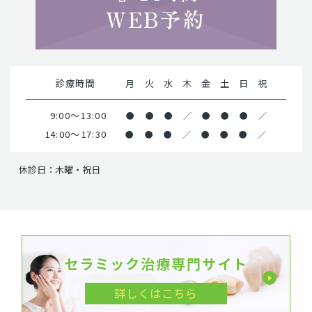
WEB予約
診療時間
月
火
水
木
金
土
日
祝
9:00～13:00
●
●
●
／
●
●
●
／
14:00～17:30
●
●
●
／
●
●
●
／
休診日：木曜・祝日
セラミック治療専門サイト
詳しくはこちら