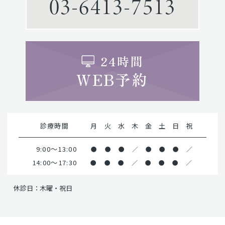
03-6413-7513
24時間
WEB予約
診療時間
月
火
水
木
金
土
日
祝
9:00～13:00
●
●
●
／
●
●
●
／
14:00～17:30
●
●
●
／
●
●
●
／
休診日：木曜・祝日