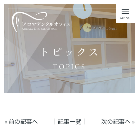
トピックス
TOPICS
« 前の記事へ
│記事一覧│
次の記事へ »