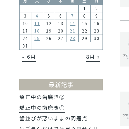
月
火
水
木
金
土
日
1
2
3
4
5
6
7
8
9
10
11
12
13
14
15
16
17
18
19
20
21
22
23
24
25
26
27
28
29
30
31
« 6月
8月 »
最新記事
矯正中の歯磨き②
矯正中の歯磨き①
歯並びが悪いままの問題点
歯ブラシだけでは足りません!!