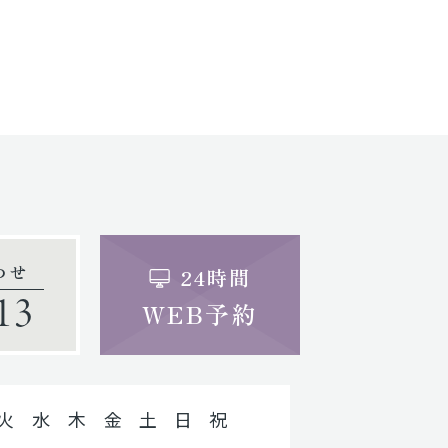
わせ
24時間
13
WEB予約
火
水
木
金
土
日
祝