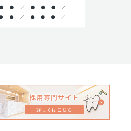
●
●
／
●
●
●
／
●
●
／
●
●
●
／
採用専門サイト
詳しくはこちら