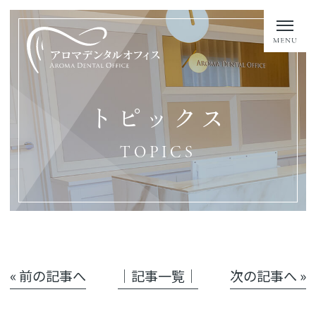
トピックス
TOPICS
« 前の記事へ
│記事一覧│
次の記事へ »