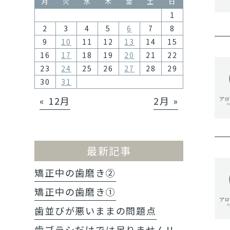
月
火
水
木
金
土
日
1
2
3
4
5
6
7
8
9
10
11
12
13
14
15
16
17
18
19
20
21
22
23
24
25
26
27
28
29
30
31
« 12月
2月 »
最新記事
矯正中の歯磨き②
矯正中の歯磨き①
歯並びが悪いままの問題点
歯ブラシだけでは足りません!!