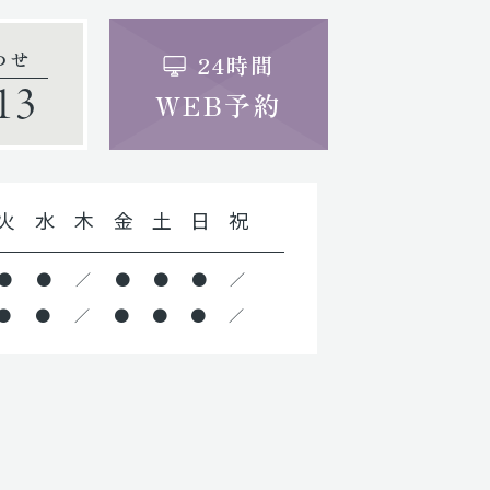
わせ
24時間
13
WEB予約
火
水
木
金
土
日
祝
●
●
／
●
●
●
／
●
●
／
●
●
●
／