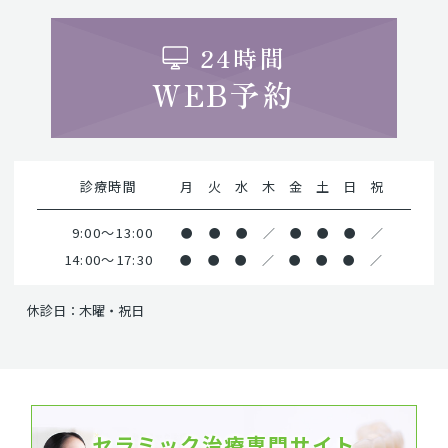
24時間
WEB予約
診療時間
月
火
水
木
金
土
日
祝
9:00～13:00
●
●
●
／
●
●
●
／
14:00～17:30
●
●
●
／
●
●
●
／
休診日：木曜・祝日
セラミック治療専門サイト