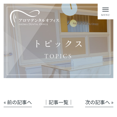
トピックス
TOPICS
« 前の記事へ
│記事一覧│
次の記事へ »