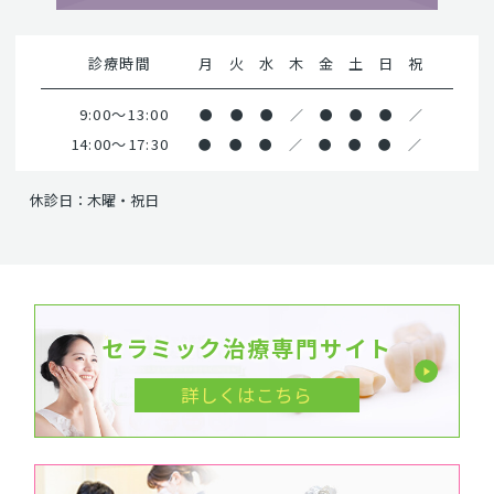
診療時間
月
火
水
木
金
土
日
祝
9:00～13:00
●
●
●
／
●
●
●
／
14:00～17:30
●
●
●
／
●
●
●
／
休診日：木曜・祝日
セラミック治療専門サイト
詳しくはこちら