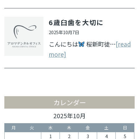
6歳臼歯を大切に
2025年10月7日
こんにちは
桜新町徒…
[read
more]
カレンダー
2025年10月
月
火
水
木
金
土
日
1
2
3
4
5