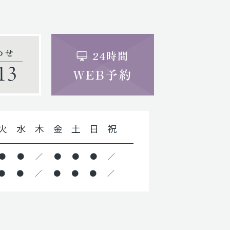
わせ
24時間
13
WEB予約
火
水
木
金
土
日
祝
●
●
／
●
●
●
／
●
●
／
●
●
●
／