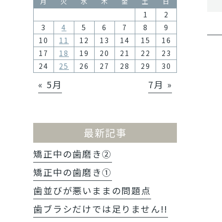
月
火
水
木
金
土
日
1
2
3
4
5
6
7
8
9
10
11
12
13
14
15
16
17
18
19
20
21
22
23
24
25
26
27
28
29
30
« 5月
7月 »
最新記事
矯正中の歯磨き②
矯正中の歯磨き①
歯並びが悪いままの問題点
歯ブラシだけでは足りません!!