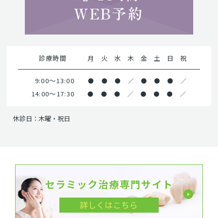
WEB予約
診療時間
月
火
水
木
金
土
日
祝
9:00～13:00
●
●
●
／
●
●
●
／
14:00～17:30
●
●
●
／
●
●
●
／
休診日：木曜・祝日
セラミック治療専門サイト
詳しくはこちら