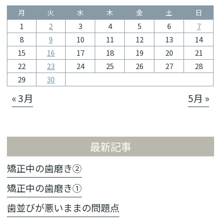
月
火
水
木
金
土
日
1
2
3
4
5
6
7
8
9
10
11
12
13
14
15
16
17
18
19
20
21
22
23
24
25
26
27
28
29
30
« 3月
5月 »
最新記事
矯正中の歯磨き②
矯正中の歯磨き①
歯並びが悪いままの問題点