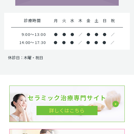
診療時間
月
火
水
木
金
土
日
祝
9:00～13:00
●
●
●
／
●
●
●
／
14:00～17:30
●
●
●
／
●
●
●
／
休診日：木曜・祝日
セラミック治療専門サイト
詳しくはこちら