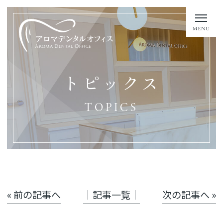
トピックス
TOPICS
« 前の記事へ
│記事一覧│
次の記事へ »