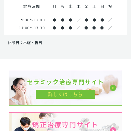
診療時間
月
火
水
木
金
土
日
祝
9:00～13:00
●
●
●
／
●
●
●
／
14:00～17:30
●
●
●
／
●
●
●
／
休診日：木曜・祝日
セラミック治療専門サイト
詳しくはこちら
矯正治療専門サイト