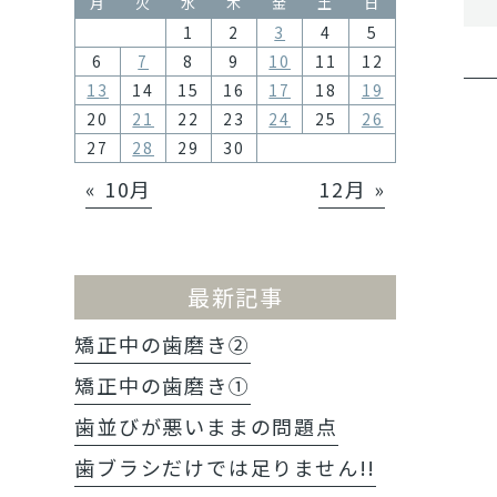
月
火
水
木
金
土
日
1
2
3
4
5
6
7
8
9
10
11
12
13
14
15
16
17
18
19
20
21
22
23
24
25
26
27
28
29
30
« 10月
12月 »
最新記事
矯正中の歯磨き②
矯正中の歯磨き①
歯並びが悪いままの問題点
歯ブラシだけでは足りません!!