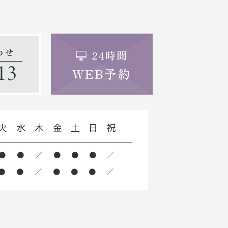
わせ
24時間
13
WEB予約
火
水
木
金
土
日
祝
●
●
／
●
●
●
／
●
●
／
●
●
●
／