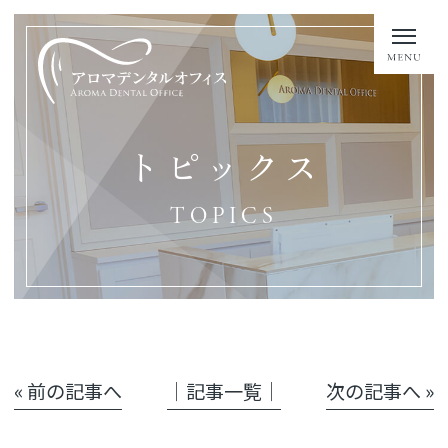
トピックス
TOPICS
« 前の記事へ
│記事一覧│
次の記事へ »