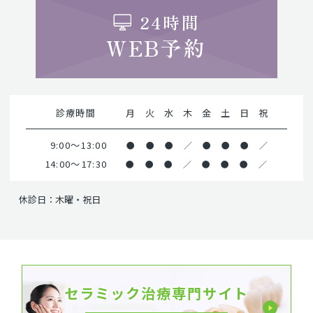
24時間
WEB予約
診療時間
月
火
水
木
金
土
日
祝
9:00～13:00
●
●
●
／
●
●
●
／
14:00～17:30
●
●
●
／
●
●
●
／
休診日：木曜・祝日
セラミック治療専門サイト