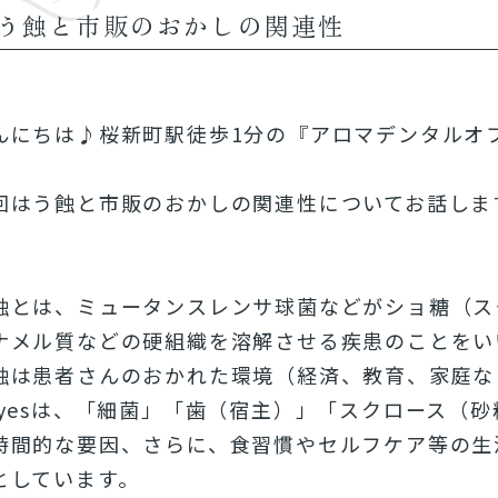
う蝕と市販のおかしの関連性
んにちは♪桜新町駅徒歩1分の『アロマデンタルオ
回はう蝕と市販のおかしの関連性についてお話しま
蝕とは、ミュータンスレンサ球菌などがショ糖（ス
ナメル質などの硬組織を溶解させる疾患のことをい
蝕は患者さんのおかれた環境（経済、教育、
家庭な
yesは、「
細菌」「歯（宿主）」「スクロース（砂
時間的な要因、さらに、食習慣やセルフケア等の
生
としています。