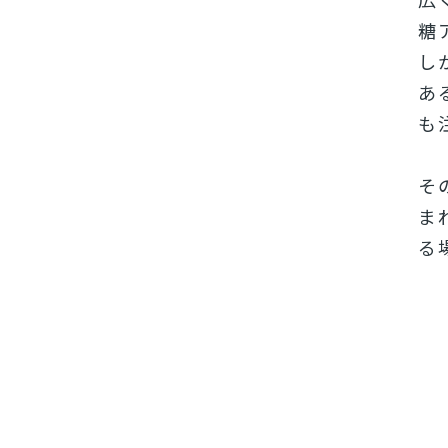
糖
し
あ
も
そ
ま
る