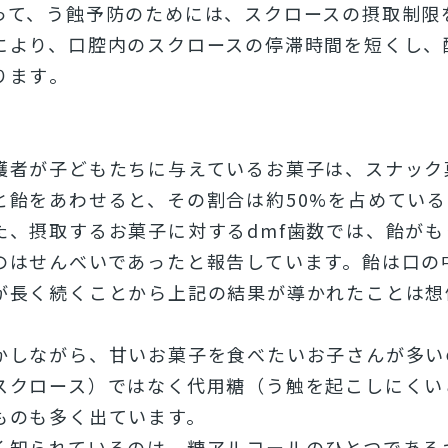
って、う蝕予防のためには、スクロースの摂取制限
により、口腔内のスクロースの停滞
時間を短くし、
ります
。
護者が子どもたちに与えているお菓子は、
スナック
と飴をあわせると、その割合は約50%を占
めている
た、摂取するお菓子に対するdmf歯数では、
飴がも
のはせんべいであったと報告しています。
飴は口の
が長く続くことから上記の結果が導かれたことは
想
かしながら、
甘いお菓子を食べたいお子さんが多い
スクロース）ではなく代用糖（
う触を起こしにくい
ものも多く出ています。
く知られているのは、
糖アルコールのひとつである