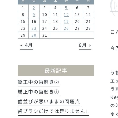
月
火
水
木
金
土
日
1
2
3
4
5
6
7
8
9
10
11
12
13
14
15
16
17
18
19
20
21
22
23
24
25
26
27
28
こ
29
30
31
« 4月
6月 »
今
最新記事
う
エ
矯正中の歯磨き②
う
矯正中の歯磨き①
Ke
歯並びが悪いままの問題点
の
歯ブラシだけでは足りません!!
る