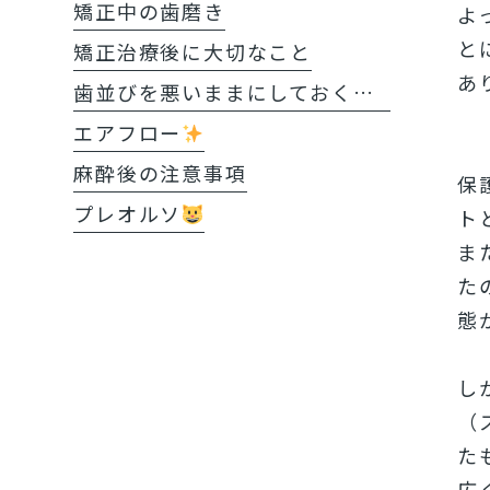
矯正中の歯磨き
よ
と
矯正治療後に大切なこと
あ
歯並びを悪いままにしておくと?!
エアフロー
麻酔後の注意事項
保
プレオルソ
ト
ま
た
態
し
（
た
広