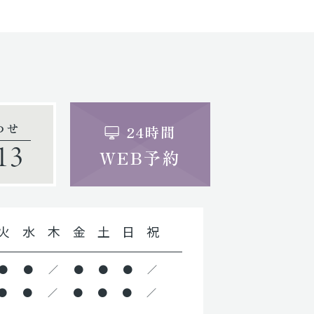
わせ
24時間
13
WEB予約
火
水
木
金
土
日
祝
●
●
／
●
●
●
／
●
●
／
●
●
●
／