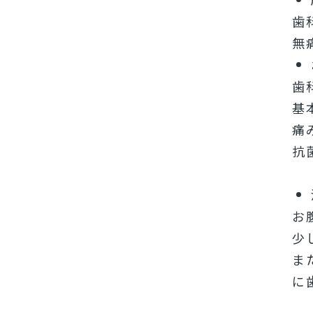
歯
無
歯
基
痛
抗
お
少
ま
に