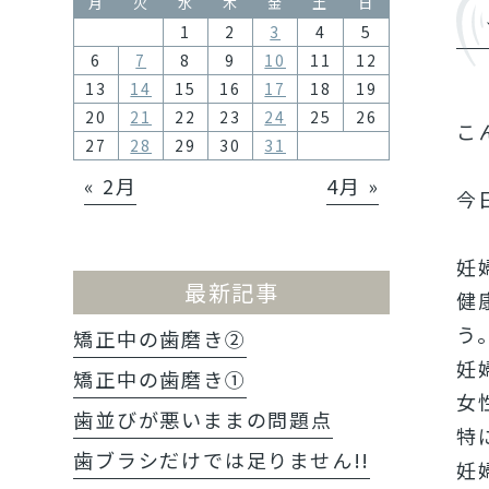
月
火
水
木
金
土
日
1
2
3
4
5
6
7
8
9
10
11
12
13
14
15
16
17
18
19
20
21
22
23
24
25
26
こ
27
28
29
30
31
« 2月
4月 »
今
妊
最新記事
健
う
矯正中の歯磨き②
妊
矯正中の歯磨き①
女
歯並びが悪いままの問題点
特
歯ブラシだけでは足りません!!
妊