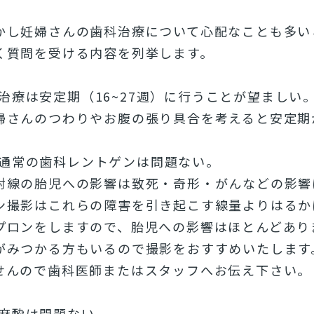
かし妊婦さんの歯科治療について心配なことも多い
く質問を受ける内容を列挙します。
治療は安定期（16~27週）に行うことが望ましい
婦さんのつわりやお腹の張り具合を考えると安定期
通常の歯科レントゲンは問題ない。
射線の胎児への影響は致死・奇形・がんなどの影響
ン撮影はこれらの障害を引き起こす線量よりはるか
プロンをしますので、胎児への影響はほとんどあり
がみつかる方もいるので撮影をおすすめいたします
せんので歯科医師またはスタッフへお伝え下さい。
麻酔は問題ない。