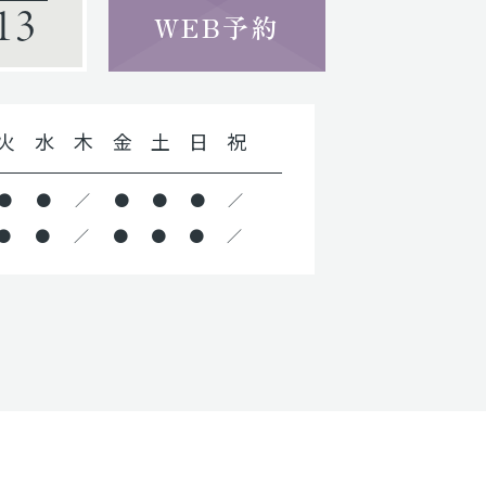
13
WEB予約
火
水
木
金
土
日
祝
●
●
／
●
●
●
／
●
●
／
●
●
●
／