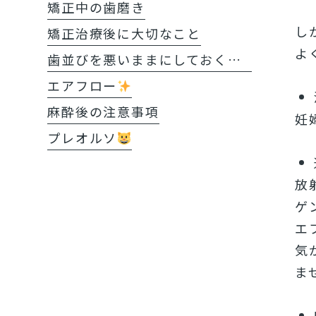
矯正中の歯磨き
し
矯正治療後に大切なこと
よ
歯並びを悪いままにしておくと?!
エアフロー
麻酔後の注意事項
妊
プレオルソ
放
ゲ
エ
気
ま