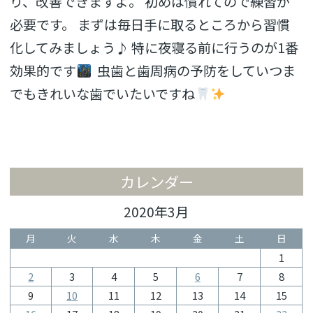
り、改善できますよ。 初めは慣れてので練習が
必要です。 まずは毎日手に取るところから習慣
化してみましょう♪ 特に夜寝る前に行うのが1番
効果的です
虫歯と歯周病の予防をしていつま
でもきれいな歯でいたいですね
カレンダー
2020年3月
月
火
水
木
金
土
日
1
2
3
4
5
6
7
8
9
10
11
12
13
14
15