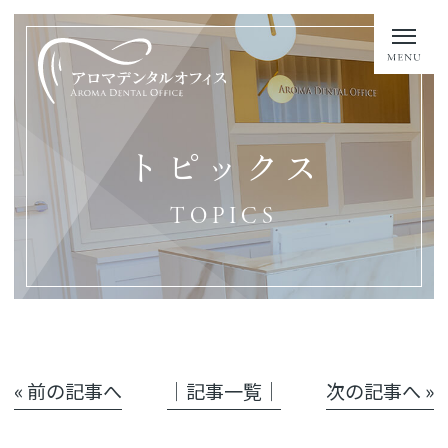
トピックス
TOPICS
« 前の記事へ
│記事一覧│
次の記事へ »