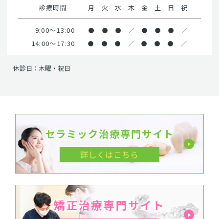
診療時間
月
火
水
木
金
土
日
祝
9:00～13:00
●
●
●
／
●
●
●
／
14:00～17:30
●
●
●
／
●
●
●
／
休診日：木曜・祝日
セラミック治療専門サイト
詳しくはこちら
矯正治療専門サイト