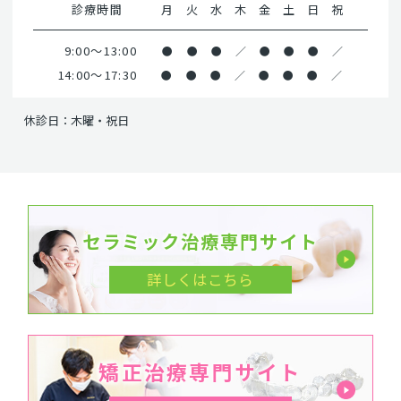
診療時間
月
火
水
木
金
土
日
祝
9:00～13:00
●
●
●
／
●
●
●
／
14:00～17:30
●
●
●
／
●
●
●
／
休診日：木曜・祝日
セラミック治療専門サイト
詳しくはこちら
矯正治療専門サイト