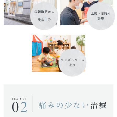
桜新町駅から
土曜・日曜も
1
診療
徒歩
分
キッズスペース
あり
02
FEATURE
痛みの少ない
治療