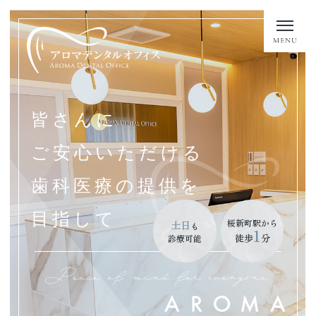
皆さんに
ご安心いただける
歯科医療の提供を
目指して
桜新町駅から
土日
も
1
徒歩
分
診療可能
Peace of mind for everyone