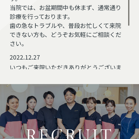
当院では、お盆期間中も休まず、通常通り
診療を行っております。
歯の急なトラブルや、普段お忙しくて来院
できない方も、どうぞお気軽にご相談くだ
さい。
2022.12.27
いつもご来院いただきありがとうございま
す。
年末年始は、12/29(木)～1/3(火)を休診日
とさせていただきます。
12/29(水)は午後4時までの診療となりま
す。
2022.09.13
RECRUIT
ホームページを公開いたしました。今後と