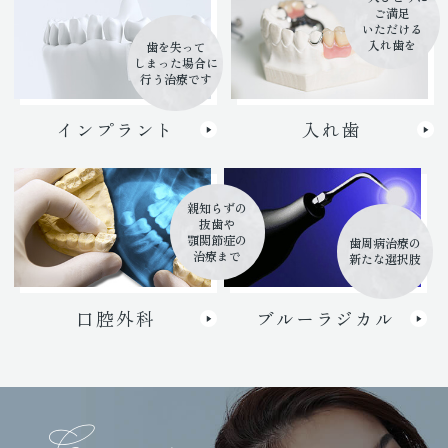
ご満足
いただける
入れ歯を
歯を失って
しまった場合に
行う治療です
インプラント
入れ歯
親知らずの
抜歯や
顎関節症の
歯周病治療の
治療まで
新たな選択肢
口腔外科
ブルーラジカル
Ceramic