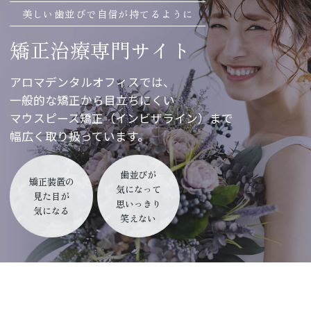
美しい歯並びで自信が持てるように
矯正治療専門サイト
アロマデンタルオフィスでは、
一般的な矯正から目立ちにくい
マウスピース矯正（インビザライン）まで
幅広く取り扱っています。
歯並びが
矯正装置の
気になって
見た目が
思いっきり
気になる
笑えない