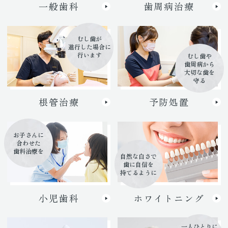
一般歯科
歯周病治療
むし歯が
進行した場合に
行います
むし歯や
歯周病から
大切な歯を
守る
根管治療
予防処置
お子さんに
合わせた
歯科治療を
自然な白さで
歯に自信を
持てるように
小児歯科
ホワイトニング
一人ひとりに