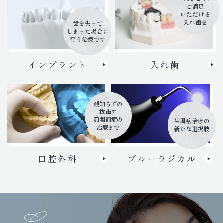
ご満足
いただける
入れ歯を
歯を失って
しまった場合に
行う治療です
インプラント
入れ歯
親知らずの
抜歯や
顎関節症の
歯周病治療の
治療まで
新たな選択肢
口腔外科
ブルーラジカル
Ceramic