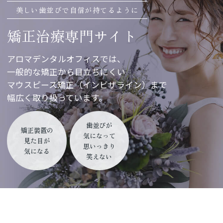
美しい歯並びで自信が持てるように
矯正治療専門サイト
アロマデンタルオフィスでは、
一般的な矯正から目立ちにくい
マウスピース矯正（インビザライン）まで
幅広く取り扱っています。
歯並びが
矯正装置の
気になって
見た目が
思いっきり
気になる
笑えない