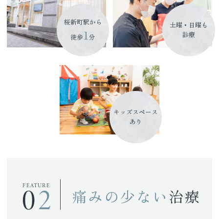
桜新町駅から
土曜・日曜も
1
診療
徒歩
分
キッズスペース
あり
02
FEATURE
痛みの少ない
治療