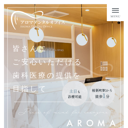
皆さんに
ご安心いただける
歯科医療の提供を
目指して
桜新町駅から
土日
も
1
徒歩
分
診療可能
Peace of mind for everyone