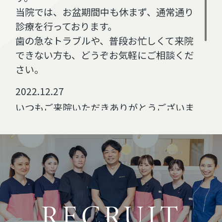
当院では、お盆期間中も休まず、通常通り
診療を行っております。
歯の急なトラブルや、普段お忙しくて来院
できない方も、どうぞお気軽にご相談くだ
さい。
2022.12.27
いつもご来院いただきありがとうございま
す。
年末年始は、12/29(木)～1/3(火)を休診日
とさせていただきます。
12/29(水)は午後4時までの診療となりま
す。
2022.09.13
RECRUIT
ホームページを公開いたしました。今後と