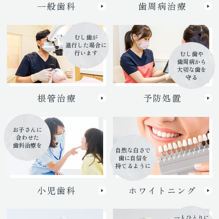
一般歯科
歯周病治療
むし歯が
進行した場合に
行います
むし歯や
歯周病から
大切な歯を
守る
根管治療
予防処置
お子さんに
合わせた
歯科治療を
自然な白さで
歯に自信を
持てるように
小児歯科
ホワイトニング
一人ひとりに