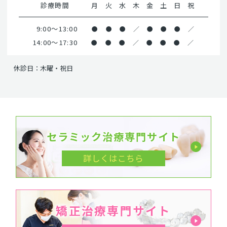
診療時間
月
火
水
木
金
土
日
祝
9:00～13:00
●
●
●
／
●
●
●
／
14:00～17:30
●
●
●
／
●
●
●
／
休診日：木曜・祝日
セラミック治療専門サイト
詳しくはこちら
矯正治療専門サイト