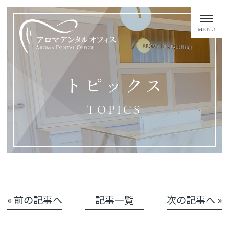
トピックス
TOPICS
« 前の記事へ
│記事一覧│
次の記事へ »