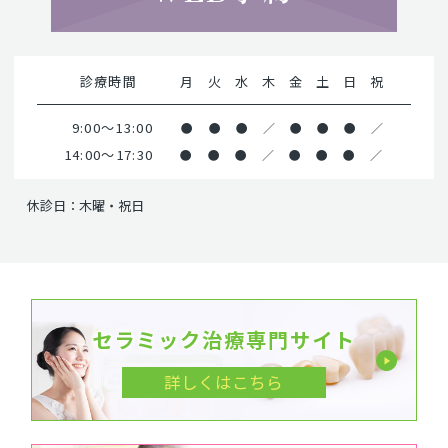
診療時間
月
火
水
木
金
土
日
祝
9:00～13:00
●
●
●
／
●
●
●
／
14:00～17:30
●
●
●
／
●
●
●
／
休診日：木曜・祝日
セラミック治療専門サイト
詳しくはこちら