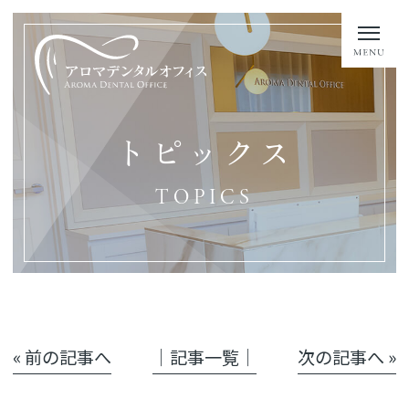
トピックス
TOPICS
« 前の記事へ
│記事一覧│
次の記事へ »