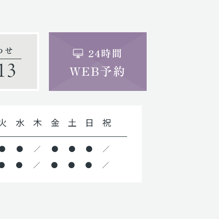
わせ
24時間
13
WEB予約
火
水
木
金
土
日
祝
●
●
／
●
●
●
／
●
●
／
●
●
●
／