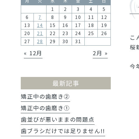
月
火
水
木
金
土
日
1
2
3
4
5
6
7
8
9
10
11
12
13
14
15
16
17
18
19
20
21
22
23
24
25
26
こ
27
28
29
30
31
桜
« 12月
2月 »
今
最新記事
矯正中の歯磨き②
矯正中の歯磨き①
歯並びが悪いままの問題点
歯ブラシだけでは足りません!!