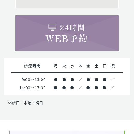
24時間
WEB予約
診療時間
月
火
水
木
金
土
日
祝
9:00～13:00
●
●
●
／
●
●
●
／
14:00～17:30
●
●
●
／
●
●
●
／
休診日：木曜・祝日