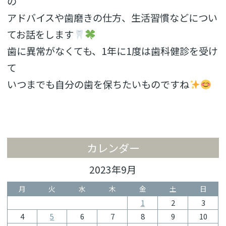
の
アドバイスや歯磨きの仕方、生活習慣などについ
てお話をします
歯に異常がなくても、1年に1度は歯科健診を受け
て
いつまでも自分の歯を保ちたいものですね
カレンダー
2023年9月
月
火
水
木
金
土
日
1
2
3
4
5
6
7
8
9
10