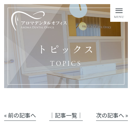
トピックス
TOPICS
« 前の記事へ
│記事一覧│
次の記事へ »