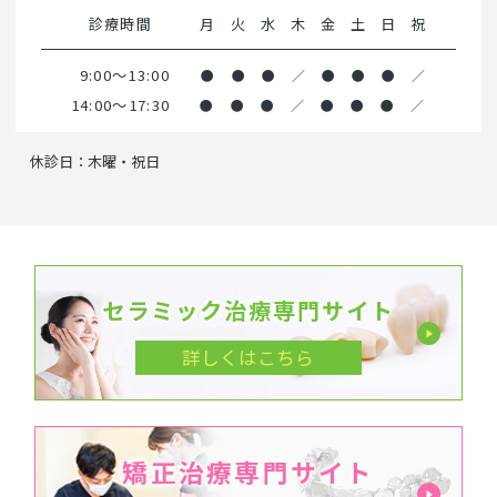
診療時間
月
火
水
木
金
土
日
祝
9:00～13:00
●
●
●
／
●
●
●
／
14:00～17:30
●
●
●
／
●
●
●
／
休診日：木曜・祝日
セラミック治療専門サイト
詳しくはこちら
矯正治療専門サイト