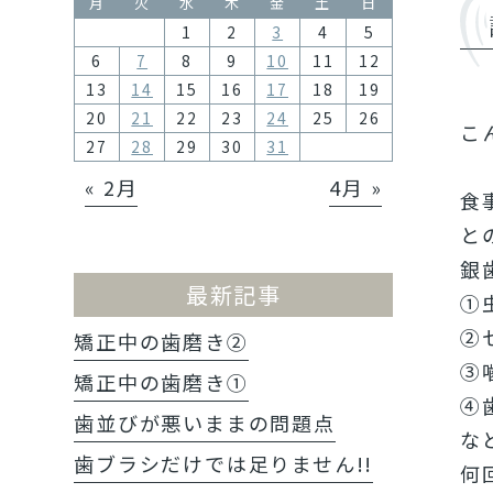
月
火
水
木
金
土
日
1
2
3
4
5
6
7
8
9
10
11
12
13
14
15
16
17
18
19
20
21
22
23
24
25
26
こ
27
28
29
30
31
« 2月
4月 »
食
と
銀
最新記事
①
②
矯正中の歯磨き②
➂
矯正中の歯磨き①
④
歯並びが悪いままの問題点
な
歯ブラシだけでは足りません!!
何