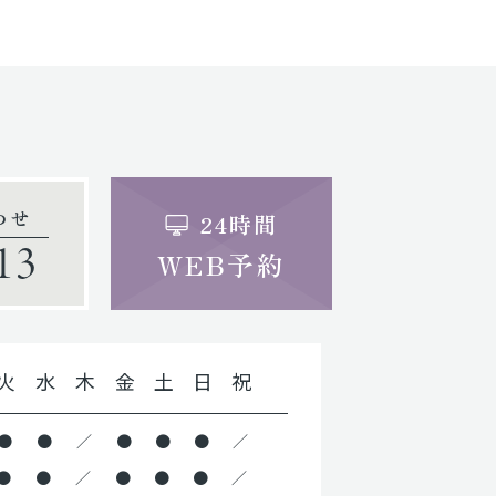
わせ
24時間
13
WEB予約
火
水
木
金
土
日
祝
●
●
／
●
●
●
／
●
●
／
●
●
●
／