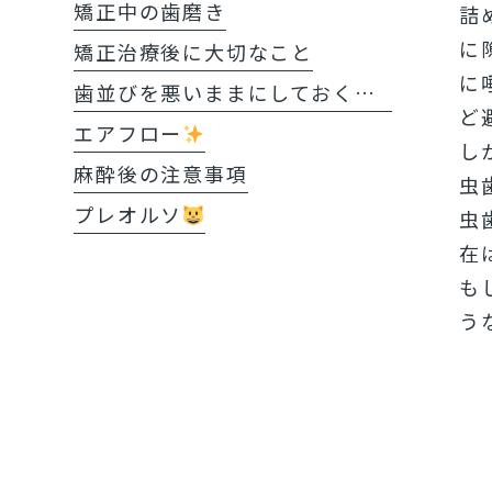
矯正中の歯磨き
詰
に
矯正治療後に大切なこと
に
歯並びを悪いままにしておくと?!
ど
エアフロー
し
麻酔後の注意事項
虫
プレオルソ
虫
在
も
う