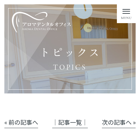
トピックス
TOPICS
« 前の記事へ
│記事一覧│
次の記事へ »