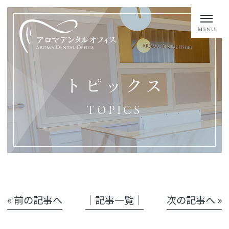
トピックス
TOPICS
« 前の記事へ
│記事一覧│
次の記事へ »