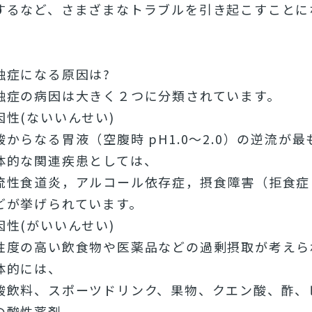
するなど、さまざまなトラブルを引き起こすことに
蝕症になる原因は?
蝕症の病因は大きく２つに分類されています。
因性(ないいんせい)
酸からなる胃液（空腹時 pH1.0～2.0）の逆流が
体的な関連疾患としては、
流性食道炎，アルコール依存症，摂食障害（拒食症
どが挙げられています。
因性(がいいんせい)
性度の高い飲食物や医薬品などの過剰摂取が考えら
体的には、
酸飲料、スポーツドリンク、果物、クエン酸、酢、
の酸性薬剤