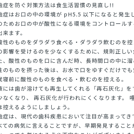
蝕症を防ぐ対策方法は食生活習慣の見直し!!
蝕症はお口の中の環境が pH5.5 以下になると発生
のためお口の中が酸性になる環境をコントロールす
出来ます。
酸性のものをダラダラ食べる・ダラダラ飲むのを控
の影響を受けるのを少なくするために、規則正しい
た、酸性のものを口に含んだ時、長時間口の中に溜
性のものを摂った後は、お水で口をゆすぐだけでも
就寝前に酸性のものを食べる・飲むのを控える。
液には歯が溶けても再生してくれる「再石灰化」を
少なくなり、 再石灰化が行われにくくなります。 
は控えるようにしましょう。
蝕症は、現代の歯科疾患において注目が高まってき
べての病気に言えることですが、早期発見すること