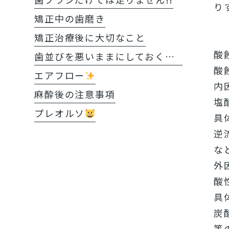
り
矯正中の歯磨き
矯正治療後に大切なこと
酸
歯並びを悪いままにしておくと?!
酸
エアフロー
内
麻酔後の注意事項
塩
プレオルソ
具
逆
な
外
酸
具
炭
等