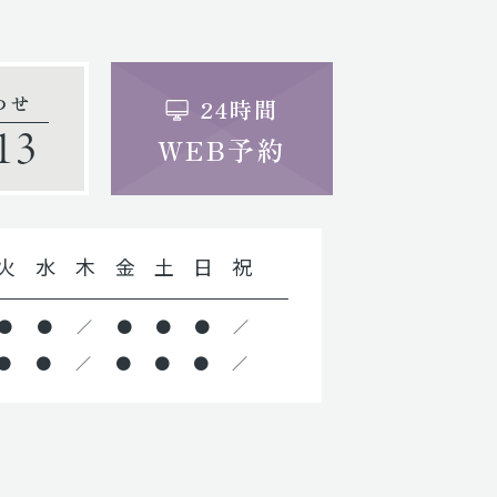
わせ
24時間
13
WEB予約
火
水
木
金
土
日
祝
●
●
／
●
●
●
／
●
●
／
●
●
●
／