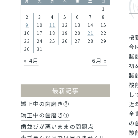
月
火
水
木
金
土
日
1
2
3
4
5
6
7
8
9
10
11
12
13
14
15
16
17
18
19
20
21
22
桜
23
24
25
26
27
28
29
今
30
31
酸
« 4月
6月 »
初
酸
酸
最新記事
し
矯正中の歯磨き②
近
全
矯正中の歯磨き①
の
歯並びが悪いままの問題点
酸
歯ブラシだけでは足りません!!