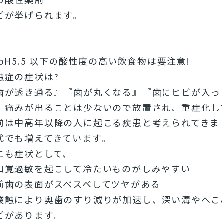
どが挙げられます。
 pH5.5 以下の酸性度の高い飲食物は要注意!
蝕症の症状は?
歯が透き通る』『歯が丸くなる』『歯にヒビが入っ
、痛みが出ることは少ないので放置され、重症化し
前は中高年以降の人に起こる疾患と考えられてきま
代でも増えてきています。
にも症状として、
知覚過敏を起こして冷たいものがしみやすい
前歯の表面がスベスベしてツヤがある
酸蝕により奥歯のすり減りが加速し、深い溝やへこ
どがあります。