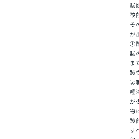
酸
酸
そ
が
①
酸
ま
酸
②
唾
が
物
酸
す