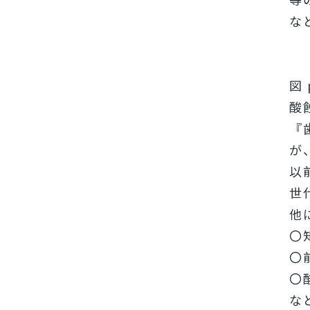
な
図
酸
『
が
以
世
他
〇
〇
〇
な