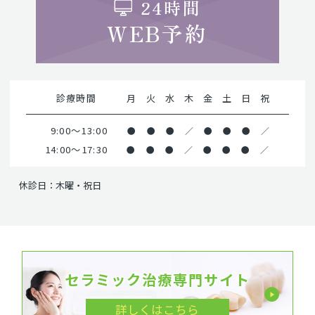
24時間
WEB予約
診療時間
月
火
水
木
金
土
日
祝
9:00～13:00
●
●
●
／
●
●
●
／
14:00～17:30
●
●
●
／
●
●
●
／
休診日：木曜・祝日
セラミック治療専門サイト
詳しくはこちら