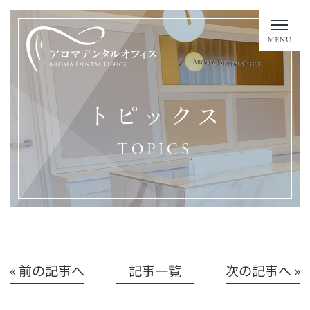
トピックス
TOPICS
« 前の記事へ
│記事一覧│
次の記事へ »