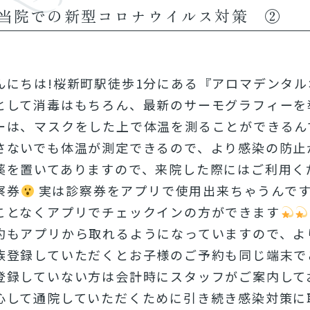
当院での新型コロナウイルス対策 ②
んにちは!桜新町駅徒歩1分にある『アロマデンタ
として消毒はもちろん、最新のサーモグラフィーを
ーは、マスクをした上で体温を測ることができるん
さないでも体温が測定できるので、より感染の防止
薬を置いてありますので、来院した際にはご利用く
察券
実は診察券をアプリで使用出来ちゃうんで
ことなくアプリでチェックインの方ができます
約もアプリから取れるようになっていますので、よ
族登録していただくとお子様のご予約も同じ端末で
登録していない方は会計時にスタッフがご案内して
心して通院していただくために引き続き感染対策に