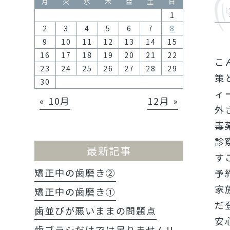
月
火
水
木
金
土
日
1
2
3
4
5
6
7
8
9
10
11
12
13
14
15
16
17
18
19
20
21
22
こ
23
24
25
26
27
28
29
策
30
ィ
« 10月
12月 »
外
毒
診
最新記事
す
矯正中の歯磨き②
予
家
矯正中の歯磨き①
だ
歯並びが悪いままの問題点
安
歯ブラシだけでは足りません!!