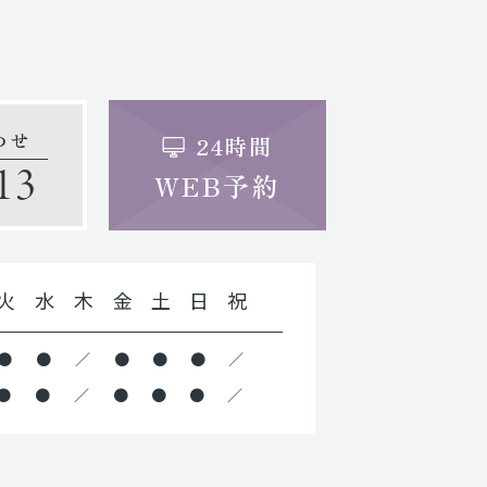
わせ
24時間
13
WEB予約
火
水
木
金
土
日
祝
●
●
／
●
●
●
／
●
●
／
●
●
●
／