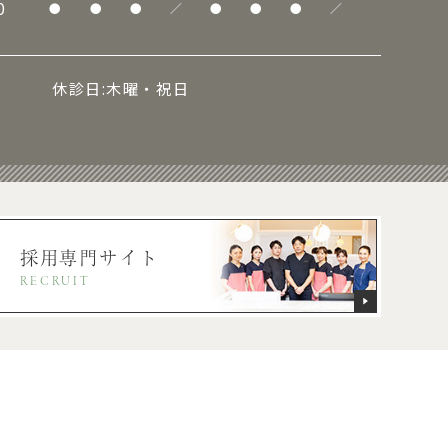
0
●
●
●
／
●
●
●
／
休診日:木曜・祝日
採用専門サイト
RECRUIT