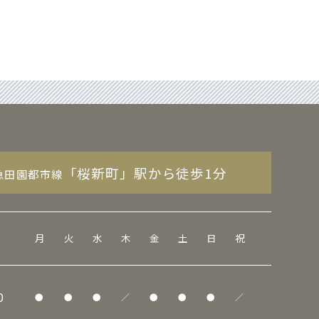
「桜新町」駅から徒歩1分
急田園都市線
月
火
水
木
金
土
日
祝
0
●
●
●
／
●
●
●
／